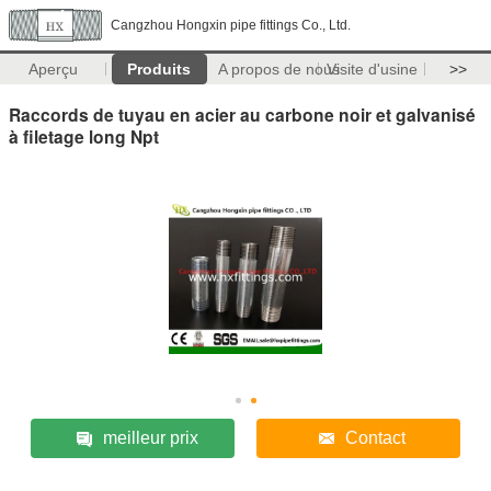
Cangzhou Hongxin pipe fittings Co., Ltd.
Aperçu
Produits
A propos de nous
Visite d'usine
>>
Raccords de tuyau en acier au carbone noir et galvanisé
à filetage long Npt
meilleur prix
Contact