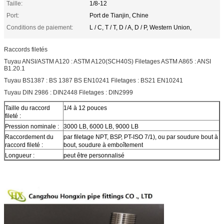
Taille:
1/8-12
Port:
Port de Tianjin, Chine
Conditions de paiement:
L / C, T / T, D / A, D / P, Western Union,
Raccords filetés
Tuyau ANSI/ASTM A120 : ASTM A120(SCH40S) Filetages ASTM A865 : ANSI
B1.20.1
Tuyau BS1387 : BS 1387 BS EN10241 Filetages : BS21 EN10241
Tuyau DIN 2986 : DIN2448 Filetages : DIN2999
Taille du raccord
1/4 à 12 pouces
fileté :
Pression nominale :
3000 LB, 6000 LB, 9000 LB
Raccordement du
par filetage NPT, BSP, PT-ISO 7/1), ou par soudure bout à
raccord fileté :
bout, soudure à emboîtement
Longueur :
peut être personnalisé