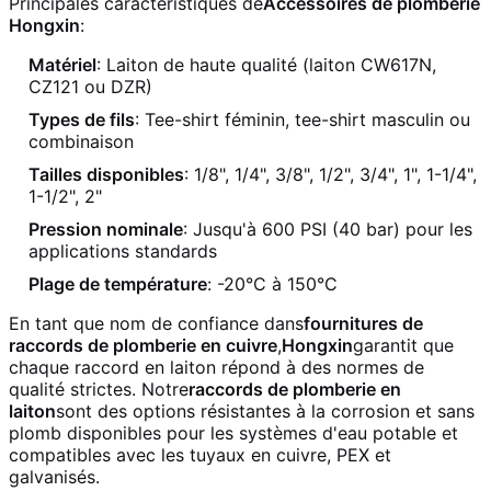
Principales caractéristiques de
Accessoires de plomberie
Hongxin
:
Matériel
: Laiton de haute qualité (laiton CW617N,
CZ121 ou DZR)
Types de fils
: Tee-shirt féminin, tee-shirt masculin ou
combinaison
Tailles disponibles
: 1/8", 1/4", 3/8", 1/2", 3/4", 1", 1-1/4",
1-1/2", 2"
Pression nominale
: Jusqu'à 600 PSI (40 bar) pour les
applications standards
Plage de température
: -20°C à 150°C
En tant que nom de confiance dans
fournitures de
raccords de plomberie en cuivre
,
Hongxin
garantit que
chaque raccord en laiton répond à des normes de
qualité strictes. Notre
raccords de plomberie en
laiton
sont des options résistantes à la corrosion et sans
plomb disponibles pour les systèmes d'eau potable et
compatibles avec les tuyaux en cuivre, PEX et
galvanisés.