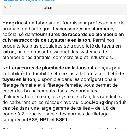
Matériel:
Laiton
Hongxin
est un fabricant et fournisseur professionnel de
produits de haute qualité
accessoires de plomberie
,
spécialisé dans
fournitures de raccords de plomberie en
cuivre
et
raccords de tuyauterie en laiton
. Parmi nos
produits les plus populaires se trouve le
té de tuyau en
laiton
, un composant essentiel des systèmes de
plomberie résidentiels, commerciaux et industriels.
Notre
raccords de plomberie en laiton
sont conçus pour
la fiabilité, la durabilité et une installation facile. Le
té de
tuyau en laiton
, disponible dans les configurations à
filetage femelle et à filetage femelle, vous permet de
créer des branchements dans les conduites
d'alimentation en eau, les systèmes d'air, les conduites
de carburant et les réseaux hydrauliques.
Hongxin
produit
ces tés dans une large gamme de tailles – de 1/8 de
pouce à 2 pouces – avec des normes de filetage
comprenant
BSP, NPT et BSPT
.