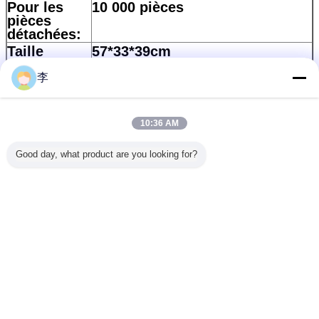
Pour les
10 000 pièces
pièces
détachées:
Taille
57*33*39cm
Corton:
李
Quantité:
700 pièces/t
Temps de
Selon la qualité
réalisation:
10:36 AM
Paiement:
30% Le dépôt et le solde
doivent être versés contre copie
du B/L
Good day, what product are you looking for?
Détails de
Sacs en vrac + sacs en
l'emballage:
plastique + carton standard
Port FOB:
Port de Tianjin
Le code HS:
8413200000