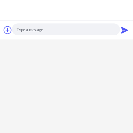
Bavarder
Demande de
soumission
Photo
Video Call
Audio Call