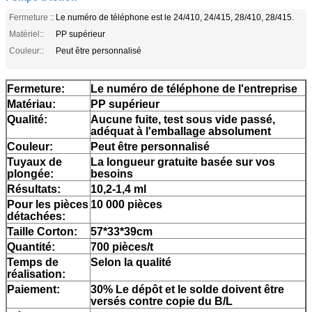
Fermeture ::
Le numéro de téléphone est le 24/410, 24/415, 28/410, 28/415.
Matériel::
PP supérieur
Couleur::
Peut être personnalisé
Fermeture:
Le numéro de téléphone de l'entreprise
Matériau:
PP supérieur
Qualité:
Aucune fuite, test sous vide passé,
adéquat à l'emballage absolument
Couleur:
Peut être personnalisé
Tuyaux de
La longueur gratuite basée sur vos
plongée:
besoins
Résultats:
10,2-1,4 ml
Pour les pièces
10 000 pièces
détachées:
Taille Corton:
57*33*39cm
Quantité:
700 pièces/t
Temps de
Selon la qualité
réalisation:
Paiement:
30% Le dépôt et le solde doivent être
versés contre copie du B/L