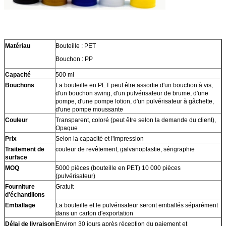
Matériau
Bouteille : PET
Bouchon : PP
Capacité
500 ml
Bouchons
La bouteille en PET peut être assortie d'un bouchon à vis,
d'un bouchon swing, d'un pulvérisateur de brume, d'une
pompe, d'une pompe lotion, d'un pulvérisateur à gâchette,
d'une pompe moussante
Couleur
Transparent, coloré (peut être selon la demande du client),
Opaque
Prix
Selon la capacité et l'impression
Traitement de
couleur de revêtement, galvanoplastie, sérigraphie
surface
MOQ
5000 pièces (bouteille en PET) 10 000 pièces
(pulvérisateur)
Fourniture
Gratuit
d'échantillons
Emballage
La bouteille et le pulvérisateur seront emballés séparément
dans un carton d'exportation
Délai de livraison
Environ 30 jours après réception du paiement et