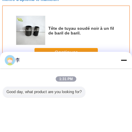
Tête de tuyau soudé noir à un fil
de baril de baril.
Continuer
李
Mamelon de tuyau en acier
Plus
1:31 PM
Good day, what product are you looking for?
rds de
DIN EN 10266-1
Raccord de tuyau
tubes en acier au
Acier au 
 acier au
Raccords de
GOST en acier au
carbone
hydrauliqu
bone
tuyauterie en
carbone noir fileté
galvanisés à fil
tétons B
é à chaud
acier galvanisé et
soudé long /
long noir
fils m
noir et manchons
Mamelon
raccords e
galvanisé
Changez la langue
mâles t