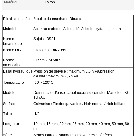
Matériel:
Laiton
Détails de la tétine/douille du marchand Bbrass
Matériel
Acier au carbone, Acier allié, Acier inoxydable, Laiton
Norme
Sujets : BS21
britannique
Norme DIN
Filetages : DIN2999
Norme
Fils : ASTM A865-9
américaine
Essai hydraulique
Pression de service : maximum 1,5 MPa/pression
d'essai : maximum 2,5 MPa
Température
-20 ~ 120°C
Modèle
Demi-raccord/prise, couplage/prise complet, Mamelon, KC,
TUYAU
Surface
Galvanisé / Electro galvanisé / Noir normal / Noir brillant
Taille
1/2
Longueur
10 mm, 15 mm, 20 mm, 25 mm, 30 mm, 40 mm, 50 mm, 60
mm
Série
Séries lourdes, standards, moyennes et légères