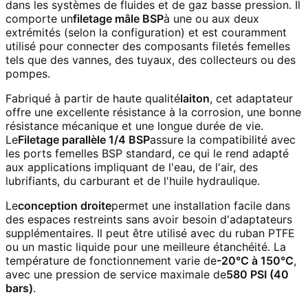
dans les systèmes de fluides et de gaz basse pression. Il
comporte un
filetage mâle BSP
à une ou aux deux
extrémités (selon la configuration) et est couramment
utilisé pour connecter des composants filetés femelles
tels que des vannes, des tuyaux, des collecteurs ou des
pompes.
Fabriqué à partir de haute qualité
laiton
, cet adaptateur
offre une excellente résistance à la corrosion, une bonne
résistance mécanique et une longue durée de vie.
Le
Filetage parallèle 1/4 BSP
assure la compatibilité avec
les ports femelles BSP standard, ce qui le rend adapté
aux applications impliquant de l'eau, de l'air, des
lubrifiants, du carburant et de l'huile hydraulique.
Le
conception droite
permet une installation facile dans
des espaces restreints sans avoir besoin d'adaptateurs
supplémentaires. Il peut être utilisé avec du ruban PTFE
ou un mastic liquide pour une meilleure étanchéité. La
température de fonctionnement varie de
-20°C à 150°C
,
avec une pression de service maximale de
580 PSI (40
bars)
.