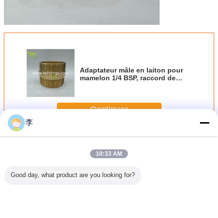
Adaptateur mâle en laiton pour
mamelon 1/4 BSP, raccord de
tuyau à filetage droit en laiton,
offre spéciale
Continuer
李
Raccord de tuyau en laiton
Plus
10:33 AM
Good day, what product are you looking for?
ee pipe
Brass pipe fittings
Mamelon
Connecteur de
Brass pi
ith female
brass plumbing
d'extension en
réservoir d'eau en
1/2-2" in
 thread
fitting female
laiton - fabricant
laiton massif, 1/2
water pipe 
e in size
thread tee 3/8-2"
en Chine
femelle 3/4 mâle,