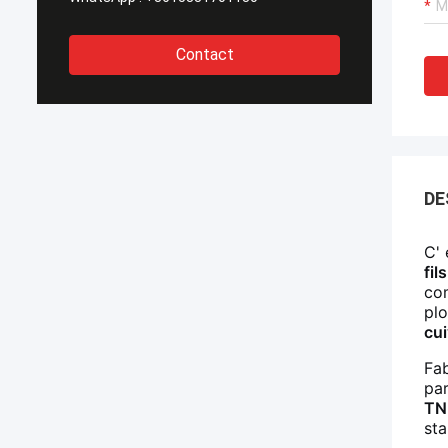
Contact
DE
C' 
fil
com
plo
cui
Fab
par
TN
sta