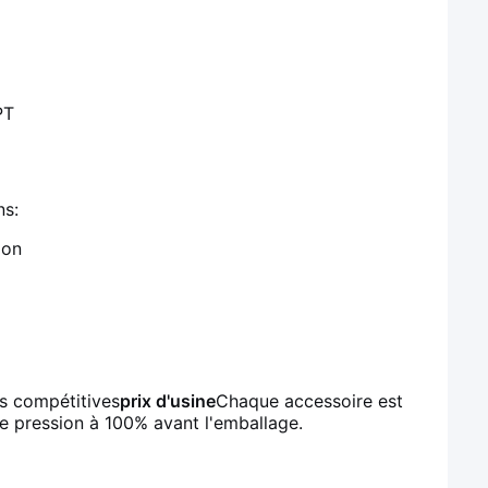
PT
ns:
ion
es compétitives
prix d'usine
Chaque accessoire est
de pression à 100% avant l'emballage.