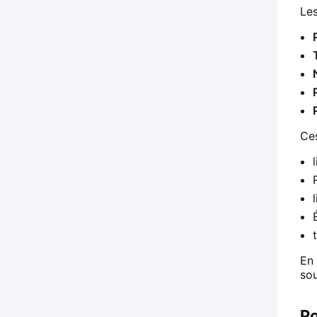
Les
Ces
En 
sou
Po