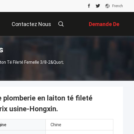
French
Contactez Nous
Demande De
s
Soumission
ton Té Fileté Femelle 3/8-2&quot;
plomberie en laiton té fileté
rix usine-Hongxin.
gine
Chine