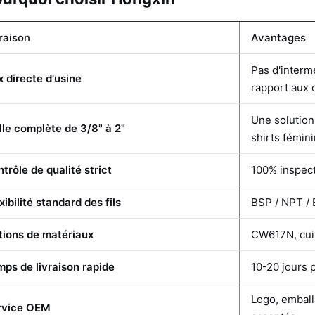
raison
Avantages
Pas d'interm
x directe d'usine
rapport aux 
Une solution
lle complète de 3/8" à 2"
shirts fémin
trôle de qualité strict
100% inspect
xibilité standard des fils
BSP / NPT / 
tions de matériaux
CW617N, cuiv
ps de livraison rapide
10-20 jours 
Logo, emball
rvice OEM