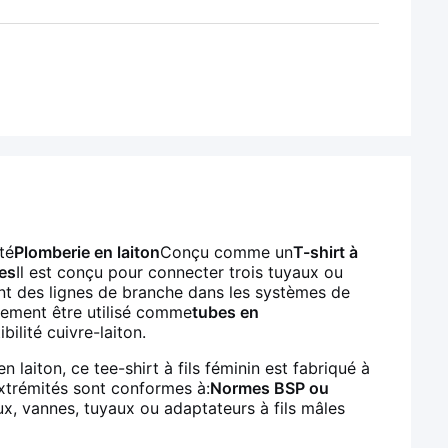
té
Plomberie en laiton
Conçu comme un
T-shirt à
es
Il est conçu pour connecter trois tuyaux ou
nt des lignes de branche dans les systèmes de
lement être utilisé comme
tubes en
ilité cuivre-laiton.
n laiton, ce tee-shirt à fils féminin est fabriqué à
 extrémités sont conformes à:
Normes BSP ou
ux, vannes, tuyaux ou adaptateurs à fils mâles