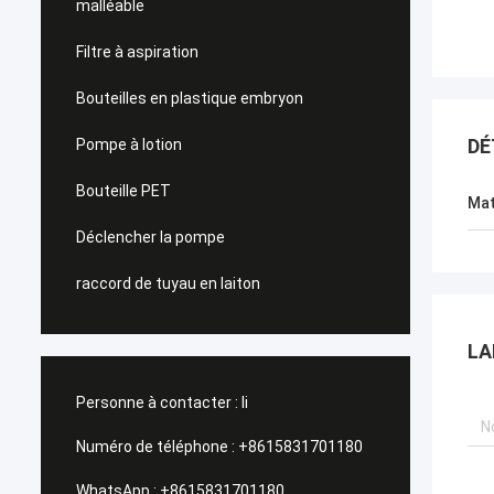
malléable
Filtre à aspiration
Bouteilles en plastique embryon
DÉ
Pompe à lotion
Bouteille PET
Mat
Déclencher la pompe
raccord de tuyau en laiton
LA
Personne à contacter :
li
Numéro de téléphone :
+8615831701180
WhatsApp :
+8615831701180