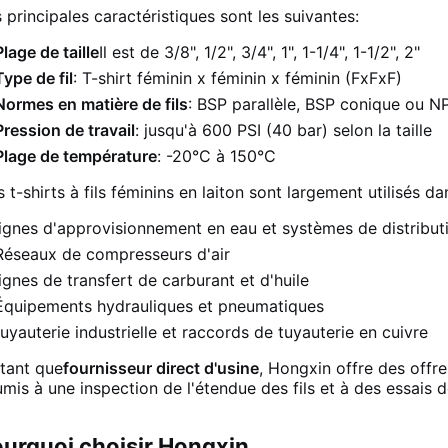
 principales caractéristiques sont les suivantes:
Plage de taille
Il est de 3/8", 1/2", 3/4", 1", 1-1/4", 1-1/2", 2"
Type de fil
: T-shirt féminin x féminin x féminin (FxFxF)
Normes en matière de fils
: BSP parallèle, BSP conique ou N
Pression de travail
: jusqu'à 600 PSI (40 bar) selon la taille
Plage de température
: -20°C à 150°C
 t-shirts à fils féminins en laiton sont largement utilisés da
lignes d'approvisionnement en eau et systèmes de distribut
Réseaux de compresseurs d'air
lignes de transfert de carburant et d'huile
Équipements hydrauliques et pneumatiques
tuyauterie industrielle et raccords de tuyauterie en cuivre
tant que
fournisseur direct d'usine
, Hongxin offre des offr
mis à une inspection de l'étendue des fils et à des essais 
urquoi choisir Hongxin