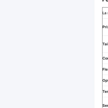
La 
Pri
Tai
Con
Fle
Op
Tem
Se