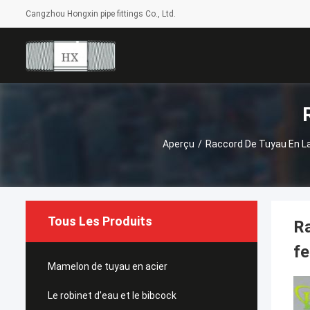
Cangzhou Hongxin pipe fittings Co., Ltd.
Aperçu
/
Raccord De Tuyau En L
Tous Les Produits
Ra
fe
Mamelon de tuyau en acier
Le robinet d'eau et le bibcock