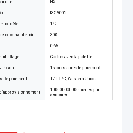
marque
HX
ion
ISO9001
e modèle
1/2
 de commande min
300
0.66
'emballage
Carton avec la palette
ivraison
15 jours après le paiement
s de paiement
T/T, L/C, Western Union
100000000000 pièces par
 d'approvisionnement
semaine