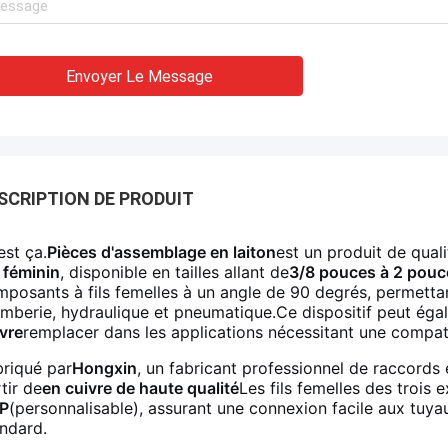
Envoyer Le Message
SCRIPTION DE PRODUIT
est ça.
Pièces d'assemblage en laiton
est un produit de quali
s féminin
, disponible en tailles allant de
3/8 pouces à 2 pouc
posants à fils femelles à un angle de 90 degrés, permetta
mberie, hydraulique et pneumatique.Ce dispositif peut éga
vre
remplacer dans les applications nécessitant une compatib
riqué par
Hongxin
, un fabricant professionnel de raccords e
tir de
en cuivre de haute qualité
Les fils femelles des trois
P
(personnalisable), assurant une connexion facile aux tuya
ndard.