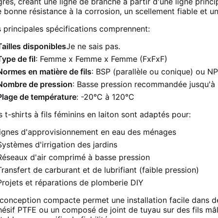
rés, créant une ligne de branche à partir d'une ligne princi
 bonne résistance à la corrosion, un scellement fiable et 
 principales spécifications comprennent:
Tailles disponibles
Je ne sais pas.
Type de fil
: Femme x Femme x Femme (FxFxF)
Normes en matière de fils
: BSP (parallèle ou conique) ou N
Nombre de pression
: Basse pression recommandée jusqu'à 
Plage de température
: -20°C à 120°C
 t-shirts à fils féminins en laiton sont adaptés pour:
lignes d'approvisionnement en eau des ménages
Systèmes d'irrigation des jardins
Réseaux d'air comprimé à basse pression
Transfert de carburant et de lubrifiant (faible pression)
Projets et réparations de plomberie DIY
conception compacte permet une installation facile dans de
ésif PTFE ou un composé de joint de tuyau sur des fils mâles