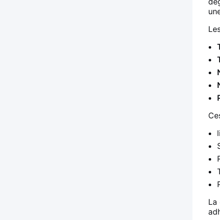
deg
une
Les
Ces
La 
adh