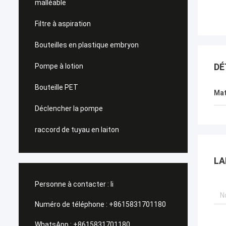
malléable
Filtre à aspiration
Bouteilles en plastique embryon
DÉ
Pompe à lotion
Bouteille PET
Mat
Déclencher la pompe
raccord de tuyau en laiton
LA
Personne à contacter :
li
Numéro de téléphone :
+8615831701180
WhatsApp :
+8615831701180