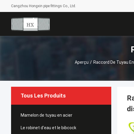
Cangzhou Hongxin pipe fittings Co., Ltd.
Aperçu
/
Raccord De Tuyau En
Tous Les Produits
Ra
di
Mamelon de tuyau en acier
Le robinet d'eau et le bibcock