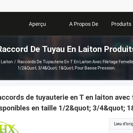
Aperçu
A Propos De
Produits
Raccord De Tuyau En Laiton Produit
Nous
 Laiton
/
Raccords De Tuyauterie En T En Laiton Avec Filetage Femell
1/2&quot; 3/4&quot; 1&quot; Pour Basse Pression.
ccords de tuyauterie en T en laiton avec
sponibles en taille 1/2&quot; 3/4&quot; 
Lieu d'ori