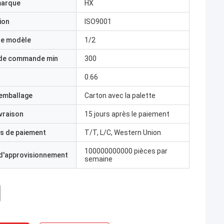
marque
HX
ion
ISO9001
e modèle
1/2
 de commande min
300
0.66
'emballage
Carton avec la palette
ivraison
15 jours après le paiement
s de paiement
T/T, L/C, Western Union
100000000000 pièces par
 d'approvisionnement
semaine