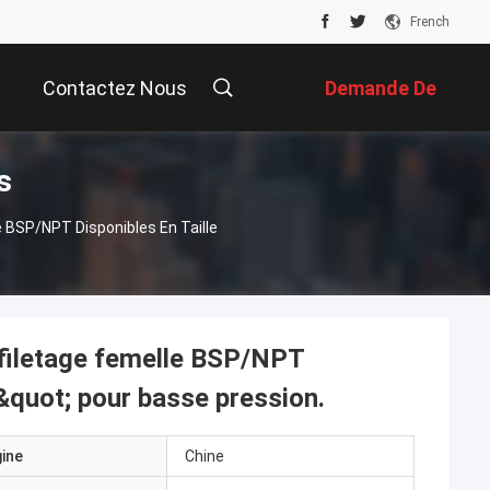
French
Contactez Nous
Demande De
s
Soumission
e BSP/NPT Disponibles En Taille
 filetage femelle BSP/NPT
1&quot; pour basse pression.
gine
Chine